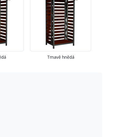
ědá
Tmavě hnědá