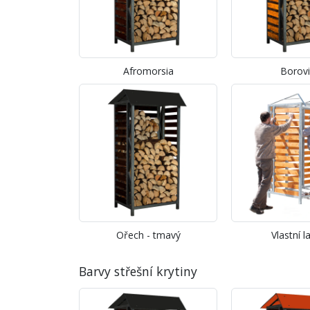
Afromorsia
Borov
Ořech - tmavý
Vlastní l
Barvy střešní krytiny