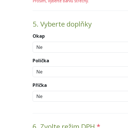
Prosím, vyberte barvu střechy.
5. Vyberte doplňky
Okap
Polička
Příčka
6. Zvolte režim DPH
*