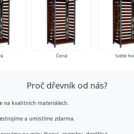
vá
Černá
Světle hn
Proč dřevník od nás?
 na kvalitních materiálech.
sestrojíme a umístíme zdarma.
upravíme na míru (barva, rozměry, doplňky).