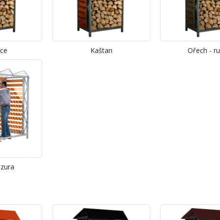
ice
Kaštan
Ořech - ru
azura