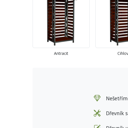
Antracit
Cihlo
Nešetříme
Dřevník 
Dřevník 