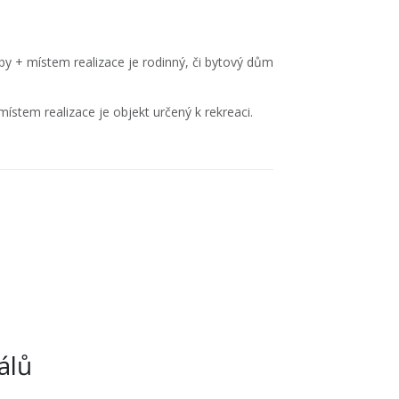
y + místem realizace je rodinný, či bytový dům
místem realizace je objekt určený k rekreaci.
álů