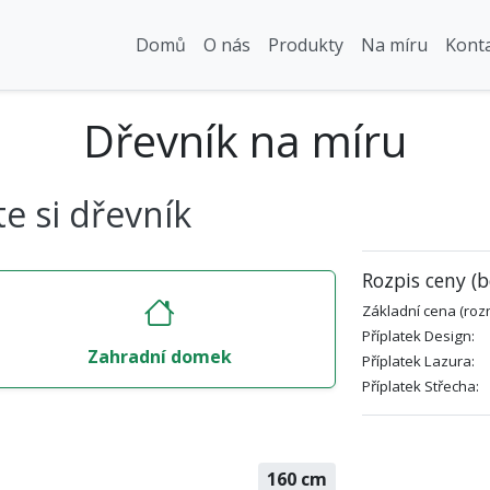
Domů
O nás
Produkty
Na míru
Kont
Dřevník na míru
e si dřevník
Rozpis ceny (b
Základní cena (roz
Příplatek Design:
Zahradní domek
Příplatek Lazura:
Příplatek Střecha:
160
cm