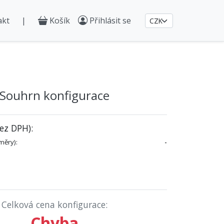
akt
|
Košík
Přihlásit se
Souhrn konfigurace
ez DPH):
měry):
-
Celková cena konfigurace:
Chyba